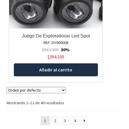
Juego De Exploradoras Led Spot
REF: DY900008
$
563.000
30%
$
394.100
Añadir al carrito
Mostrando 1–12 de 40 resultados
1
2
3
4