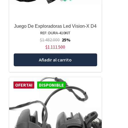
Juego De Exploradoras Led Vision-X D4
REF: DURA-410KIT
$
1.482.000
25%
$
1.111.500
Añadir al carrito
OFERTA!
DISPONIBLE