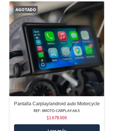
AGOTADO
Pantalla Carplay/android auto Motorcycle
REF: XMOTO-CARPLAY-A6.5
$
1.678.000
Leer más