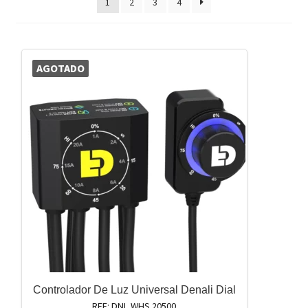
1
2
3
4
AGOTADO
Controlador De Luz Universal Denali Dial
REF: DNL.WHS.20500