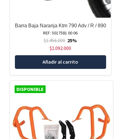
Barra Baja Naranja Ktm 790 Adv / R / 890
REF: 5017581 00 06
$
1.456.000
25%
$
1.092.000
Añadir al carrito
DISPONIBLE