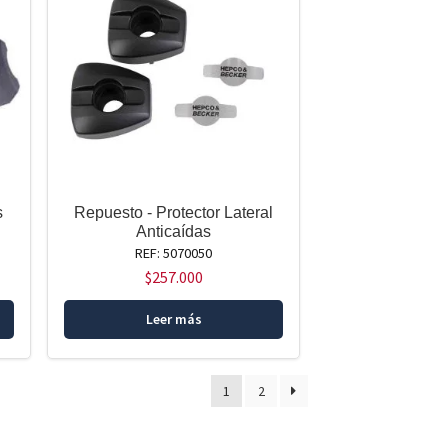
s
Repuesto - Protector Lateral
Anticaídas
REF: 5070050
$
257.000
Leer más
1
2