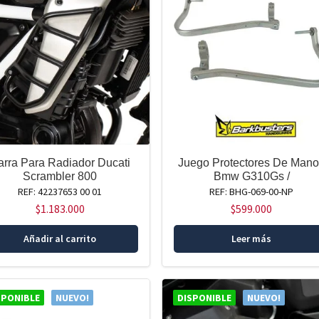
arra Para Radiador Ducati
Juego Protectores De Man
Scrambler 800
Bmw G310Gs /
REF: 42237653 00 01
REF: BHG-069-00-NP
$
1.183.000
$
599.000
Añadir al carrito
Leer más
SPONIBLE
NUEVO!
DISPONIBLE
NUEVO!