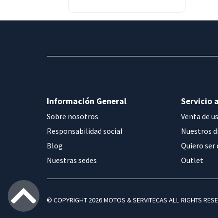
BMW K1600GT/GTL
BMW R NINET
BMW R1150GS/ADV
BMW R12
BMW R12 G/S
BMW R12 NINET
BMW R1200C
BMW R1200GS-K25
Información General
Servicio a
BMW R1200GS-K25
Sobre nosotros
Venta de u
ADVENTURE
Responsabilidad social
Nuestros d
BMW R1200GS-K50
Blog
Quiero ser 
BMW R1200GS-K51
Nuestras sedes
Outlet
ADVENTURE
BMW R1200R
BMW R1250GS
BMW R1250GS ADVENTURE
© COPYRIGHT 2026 MOTOS & SERVITECAS ALL RIGHTS RES
BMW R1250R