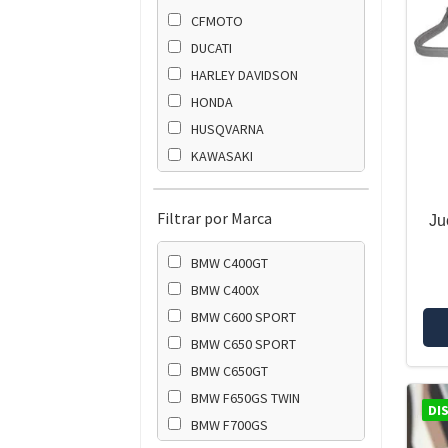
CFMOTO
DUCATI
HARLEY DAVIDSON
HONDA
HUSQVARNA
KAWASAKI
KTM
SUZUKI
Filtrar por Marca
Ju
TRIUMPH
BMW C400GT
YAMAHA
BMW C400X
BMW C600 SPORT
BMW C650 SPORT
BMW C650GT
BMW F650GS TWIN
DI
BMW F700GS