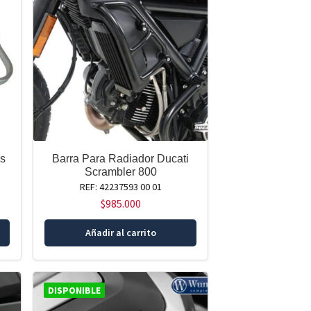
os
Barra Para Radiador Ducati
Scrambler 800
REF: 42237593 00 01
$
985.000
Añadir al carrito
DISPONIBLE