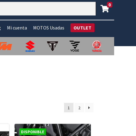
0
g
Mi cuenta
MOTOS Usadas
OUTLET
1
2
DISPONIBLE