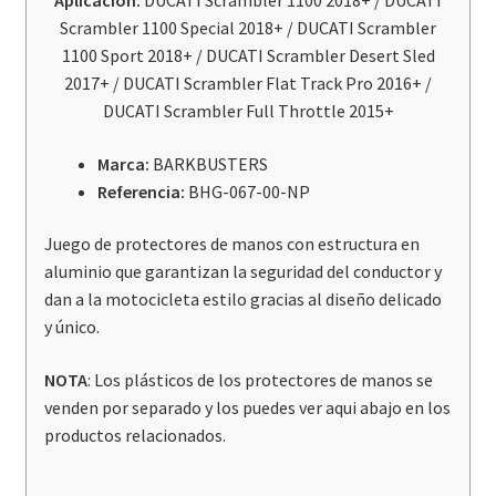
Aplicación:
DUCATI Scrambler 1100 2018+ / DUCATI
Special
Scrambler 1100 Special 2018+ / DUCATI Scrambler
/
1100 Sport 2018+ / DUCATI Scrambler Desert Sled
Sport
2017+ / DUCATI Scrambler Flat Track Pro 2016+ /
(2018+)/
DUCATI Scrambler Full Throttle 2015+
Desert
Sled
Marca:
BARKBUSTERS
(2017+)
Referencia:
BHG-067-00-NP
cantidad
Juego de protectores de manos con estructura en
aluminio que garantizan la seguridad del conductor y
dan a la motocicleta estilo gracias al diseño delicado
y único.
NOTA
: Los plásticos de los protectores de manos se
venden por separado y los puedes ver aqui abajo en los
productos relacionados.