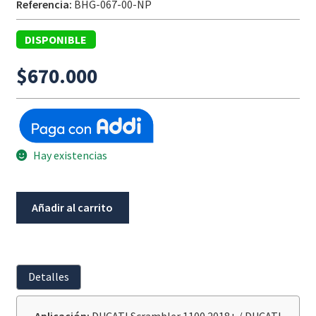
Referencia:
BHG-067-00-NP
DISPONIBLE
$
670.000
Hay existencias
Juego
Añadir al carrito
Protectores
De
Manos
Barkbuster
Detalles
DUCATI
1100/