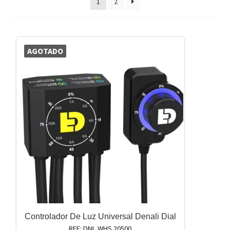
1
2
AGOTADO
Controlador De Luz Universal Denali Dial
REF: DNL.WHS.20500