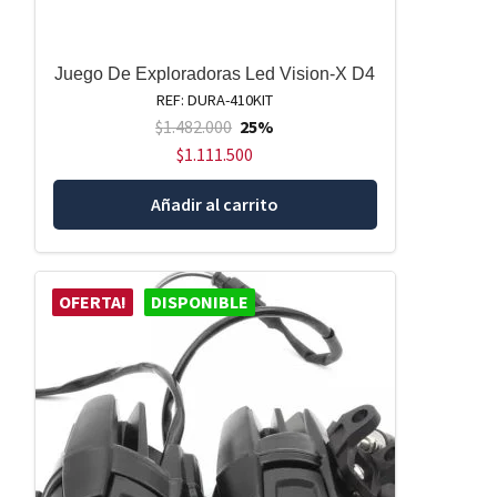
Juego De Exploradoras Led Vision-X D4
REF: DURA-410KIT
$
1.482.000
25%
$
1.111.500
Añadir al carrito
OFERTA!
DISPONIBLE