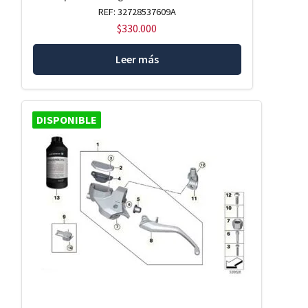
REF: 32728537609A
$
330.000
Leer más
DISPONIBLE