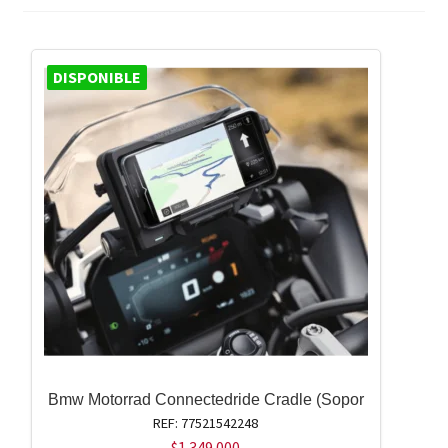
DISPONIBLE
Bmw Motorrad Connectedride Cradle (Sopor
REF: 77521542248
$
1.349.000