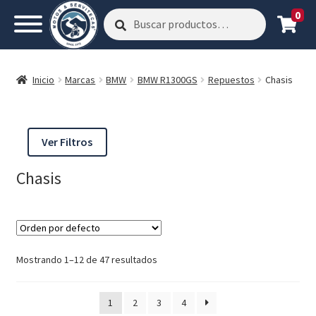
0
Buscar
Buscar
por:
Inicio
Marcas
BMW
BMW R1300GS
Repuestos
Chasis
Ver Filtros
Chasis
Mostrando 1–12 de 47 resultados
1
2
3
4