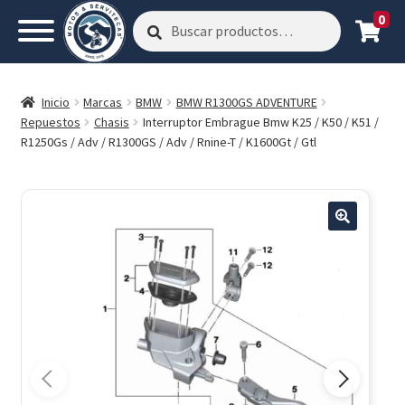
0
Buscar
Buscar
por:
Inicio
Marcas
BMW
BMW R1300GS ADVENTURE
Repuestos
Chasis
Interruptor Embrague Bmw K25 / K50 / K51 /
R1250Gs / Adv / R1300GS / Adv / Rnine-T / K1600Gt / Gtl