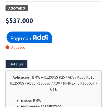
AGOTADO
$
537.000
Agotado
Detalles
Aplicación:
BMW – R1200GS K25 / ADV / K50 / K51 /
R1250GS / ADV / R1300GS / ADV / RNINE-T / K1600GT /
GTL
Marca:
BMW
Referencia:
32728537609