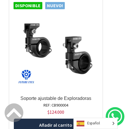
DISPONIBLE
NUEVO!
Soporte ajustable de Exploradoras
REF: CB900004
$
124.000
Español
Añadir al carrito