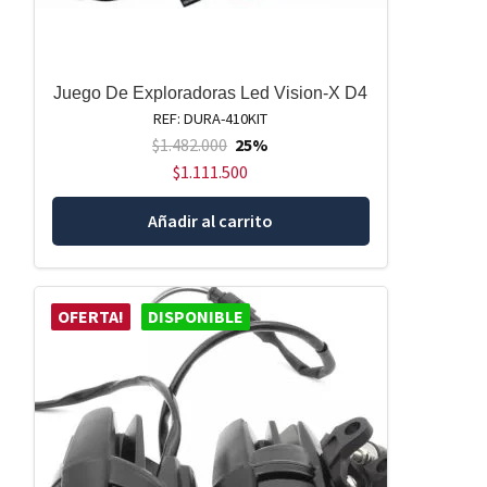
Juego De Exploradoras Led Vision-X D4
REF: DURA-410KIT
$
1.482.000
25%
$
1.111.500
Añadir al carrito
OFERTA!
DISPONIBLE