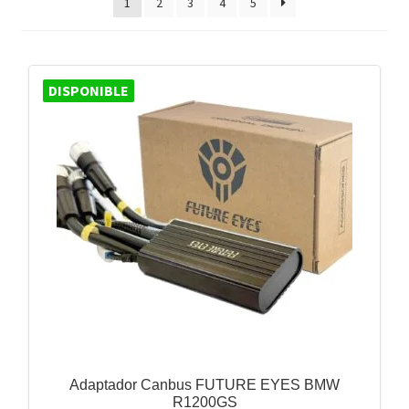
1
2
3
4
5
DISPONIBLE
Adaptador Canbus FUTURE EYES BMW
R1200GS