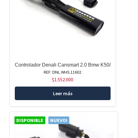
Controlador Denali Cansmart 2.0 Bmw K50/
REF: DNL.WHS.11602
$
1.552.000
Leer más
DISPONIBLE
NUEVO!