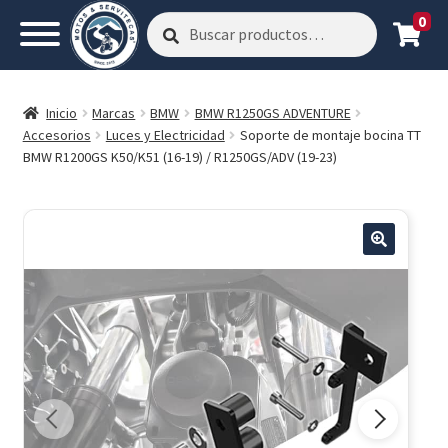
0
Buscar
Buscar
por:
Inicio
Marcas
BMW
BMW R1250GS ADVENTURE
Accesorios
Luces y Electricidad
Soporte de montaje bocina TT
BMW R1200GS K50/K51 (16-19) / R1250GS/ADV (19-23)