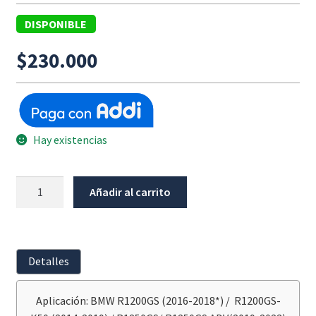
DISPONIBLE
$
230.000
Hay existencias
Soporte
Añadir al carrito
de
montaje
bocina
TT
Detalles
BMW
R1200GS
Aplicación: BMW R1200GS (2016-2018*) / R1200GS-
K50/K51