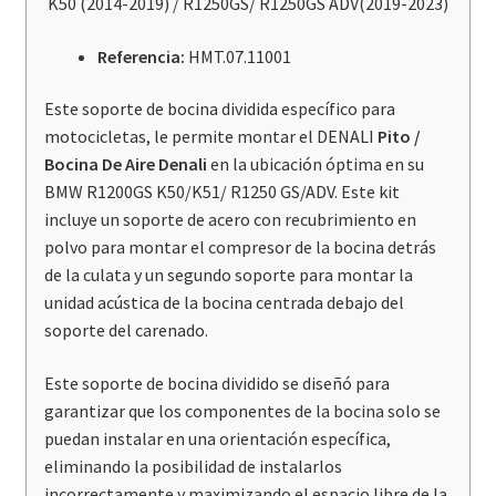
K50 (2014-2019) / R1250GS/ R1250GS ADV(2019-2023)
(16-
19)
Referencia:
HMT.07.11001
/
R1250GS/ADV
Este soporte de bocina dividida específico para
(19-
motocicletas, le permite montar el DENALI
Pito /
23)
Bocina De Aire Denali
en la ubicación óptima en su
cantidad
BMW R1200GS K50/K51/ R1250 GS/ADV. Este kit
incluye un soporte de acero con recubrimiento en
polvo para montar el compresor de la bocina detrás
de la culata y un segundo soporte para montar la
unidad acústica de la bocina centrada debajo del
soporte del carenado.
Este soporte de bocina dividido se diseñó para
garantizar que los componentes de la bocina solo se
puedan instalar en una orientación específica,
eliminando la posibilidad de instalarlos
incorrectamente y maximizando el espacio libre de la