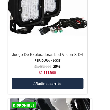
Juego De Exploradoras Led Vision-X D4
REF: DURA-410KIT
$
1.482.000
25%
$
1.111.500
Añadir al carrito
DISPONIBLE