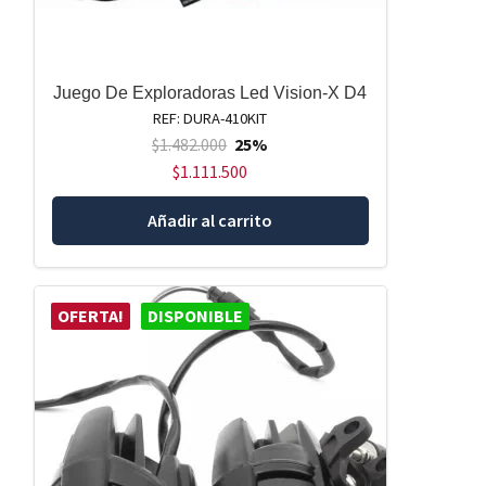
Juego De Exploradoras Led Vision-X D4
REF: DURA-410KIT
$
1.482.000
25%
$
1.111.500
Añadir al carrito
OFERTA!
DISPONIBLE