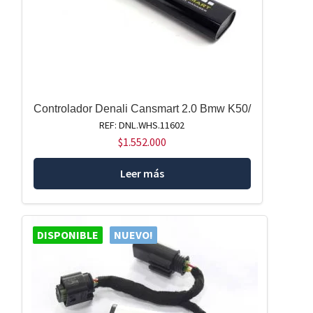
Controlador Denali Cansmart 2.0 Bmw K50/
REF: DNL.WHS.11602
$
1.552.000
Leer más
DISPONIBLE
NUEVO!