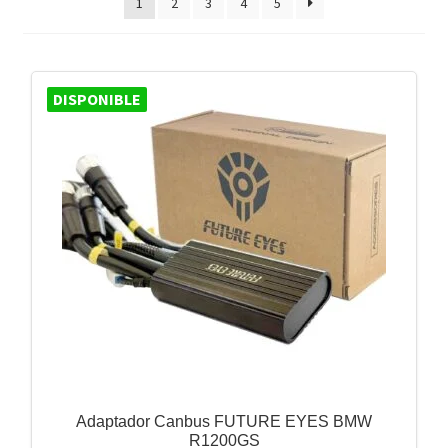
1
2
3
4
5
DISPONIBLE
Adaptador Canbus FUTURE EYES BMW
R1200GS