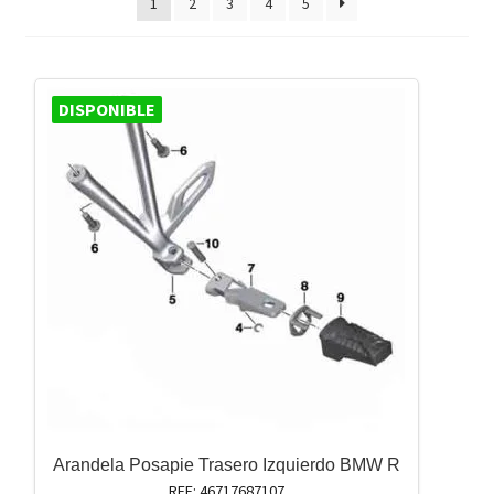
1
2
3
4
5
DISPONIBLE
Arandela Posapie Trasero Izquierdo BMW R
REF: 46717687107