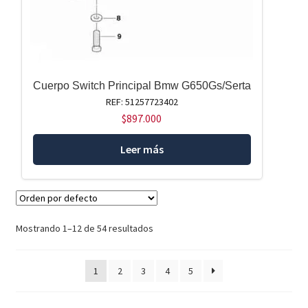
Cuerpo Switch Principal Bmw G650Gs/Serta
REF: 51257723402
$
897.000
Leer más
Mostrando 1–12 de 54 resultados
1
2
3
4
5