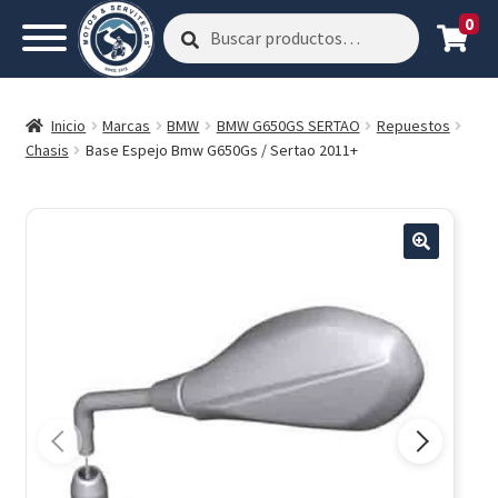
0
Buscar
Buscar
por:
Inicio
Marcas
BMW
BMW G650GS SERTAO
Repuestos
Chasis
Base Espejo Bmw G650Gs / Sertao 2011+