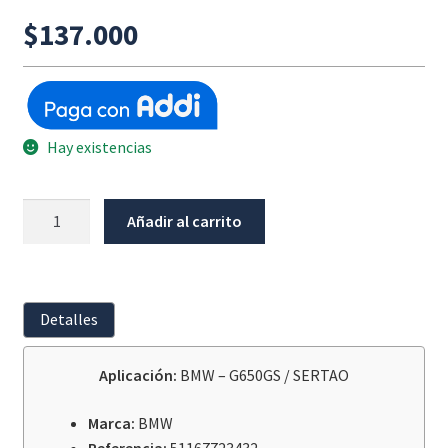
$
137.000
Hay existencias
Base
Añadir al carrito
Espejo
Bmw
G650Gs
/
Detalles
Sertao
2011+
Aplicación:
BMW – G650GS / SERTAO
cantidad
Marca:
BMW
Referencia:
51167723432