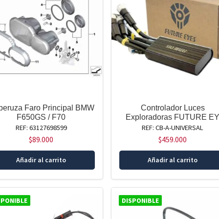
peruza Faro Principal BMW
Controlador Luces
F650GS / F70
Exploradoras FUTURE E
REF: 63127698599
REF: CB-A-UNIVERSAL
$
89.000
$
459.000
Añadir al carrito
Añadir al carrito
SPONIBLE
DISPONIBLE