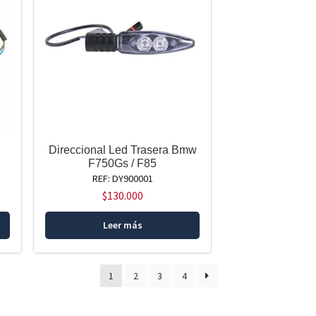
Direccional Led Trasera Bmw
F750Gs / F85
REF: DY900001
$
130.000
Leer más
1
2
3
4