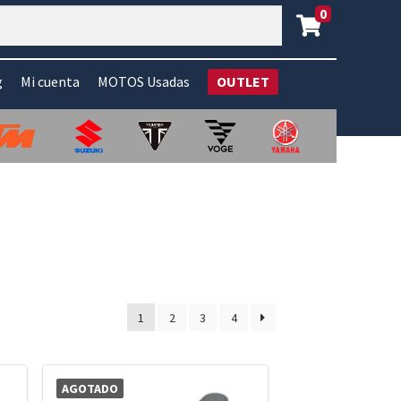
0
g
Mi cuenta
MOTOS Usadas
OUTLET
1
2
3
4
AGOTADO