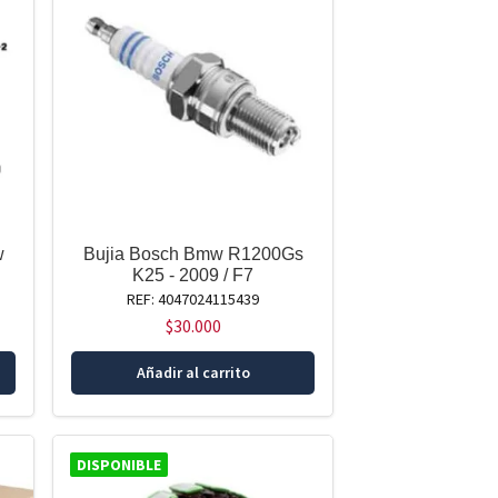
w
Bujia Bosch Bmw R1200Gs
K25 - 2009 / F7
REF: 4047024115439
$
30.000
Añadir al carrito
DISPONIBLE