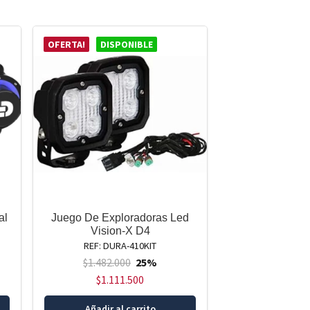
OFERTA!
DISPONIBLE
al
Juego De Exploradoras Led
Vision-X D4
REF: DURA-410KIT
$
1.482.000
25%
$
1.111.500
Añadir al carrito