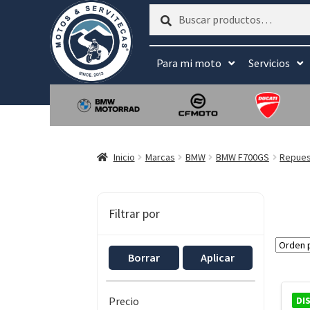
Buscar
Buscar
por:
Para mi moto
Servicios
Inicio
Marcas
BMW
BMW F700GS
Repue
Filtrar por
Borrar
Aplicar
DI
Precio