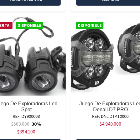
ERTA!
DISPONIBLE
DISPONIBLE
uego De Exploradoras Led
Juego De Exploradoras Le
Spot
Denali D7 PRO
REF: DY900008
REF: DNL.DTP.10000
$
563.000
30%
$
4.940.000
$
394.100