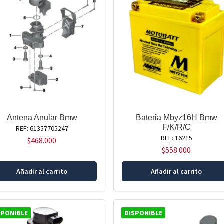
Antena Anular Bmw
Bateria Mbyz16H Bmw
F/K/R/C
REF: 61357705247
REF: 16215
$
468.000
$
558.000
Añadir al carrito
Añadir al carrito
SPONIBLE
DISPONIBLE