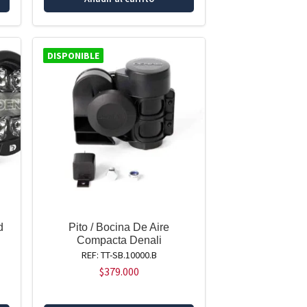
DISPONIBLE
d
Pito / Bocina De Aire
Compacta Denali
REF: TT-SB.10000.B
$
379.000