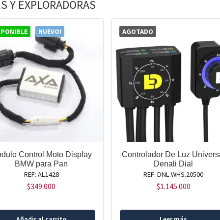
S Y EXPLORADORAS
SPONIBLE
NUEVO!
AGOTADO
dulo Control Moto Display
Controlador De Luz Univers
BMW para Pan
Denali Dial
REF: AL1428
REF: DNL.WHS.20500
$
349.000
$
1.145.000
Añadir al carrito
Leer más