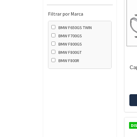
Filtrar por Marca
BMW F650GS TWIN
BMW F700GS
BMW F800GS
BMW F800GT
BMW F800R
Ca
DI