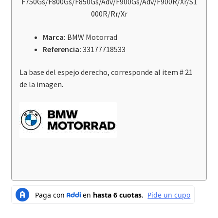
F750Gs/F800Gs/F850Gs/Adv/F900Gs/Adv/F900R/Xr/S1
/
000R/Rr/Xr
F850Gs
/
Marca:
BMW Motorrad
Adv
Referencia:
33177718533
/
F900Gs
La base del espejo derecho, corresponde al item # 21
/
de la imagen.
Adv
/
F900R
/
Xr
/
S1000R
/
Rr
/
Xr