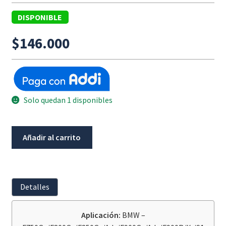
DISPONIBLE
$
146.000
Solo quedan 1 disponibles
Tuerca
Añadir al carrito
Eje
Rueda
Trasera
Bmw
Detalles
F750Gs
/
Aplicación:
BMW –
F800Gs