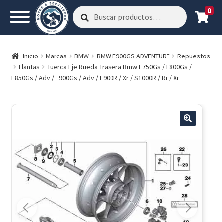
0
Buscar
Buscar
por:
Inicio
Marcas
BMW
BMW F900GS ADVENTURE
Repuestos
Llantas
Tuerca Eje Rueda Trasera Bmw F750Gs / F800Gs /
F850Gs / Adv / F900Gs / Adv / F900R / Xr / S1000R / Rr / Xr