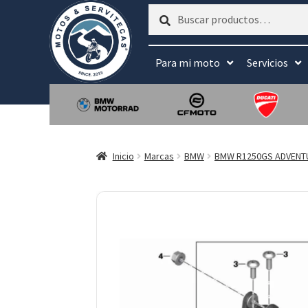
Buscar
Buscar
por:
Para mi moto
Servicios
Inicio
Marcas
BMW
BMW R1250GS ADVENT