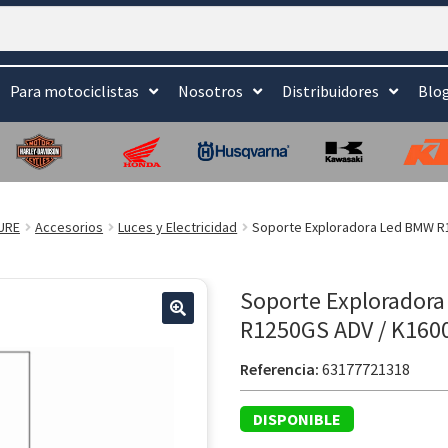
Para motociclistas
Nosotros
Distribuidores
Blo
URE
Accesorios
Luces y Electricidad
Soporte Exploradora Led BMW R
Soporte Explorador
R1250GS ADV / K160
Referencia:
63177721318
DISPONIBLE