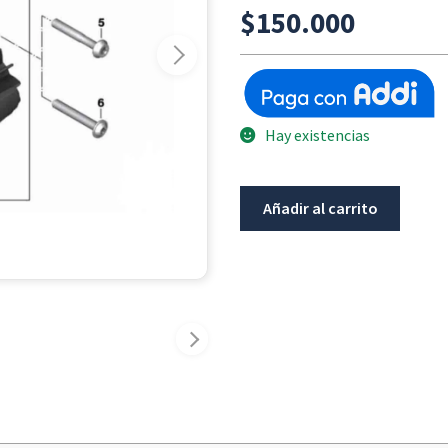
$
150.000
Hay existencias
Soporte
Añadir al carrito
Exploradora
Led
BMW
R1200GS-
K51
/
R1250GS
ADV
/
K1600GT