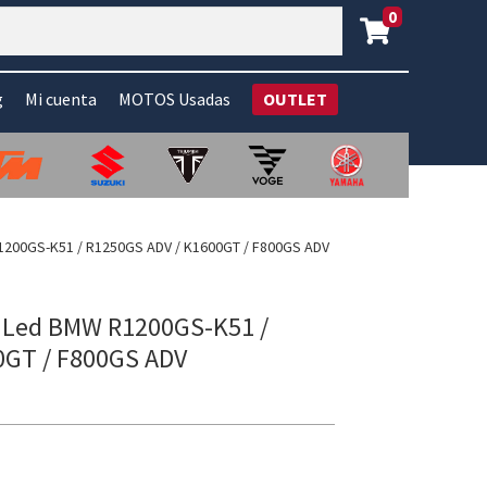
0
g
Mi cuenta
MOTOS Usadas
OUTLET
1200GS-K51 / R1250GS ADV / K1600GT / F800GS ADV
a Led BMW R1200GS-K51 /
0GT / F800GS ADV