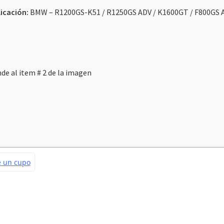
licación:
BMW – R1200GS-K51 / R1250GS ADV / K1600GT / F800GS 
/
F800GS
ADV
cantidad
nde al item # 2 de la imagen