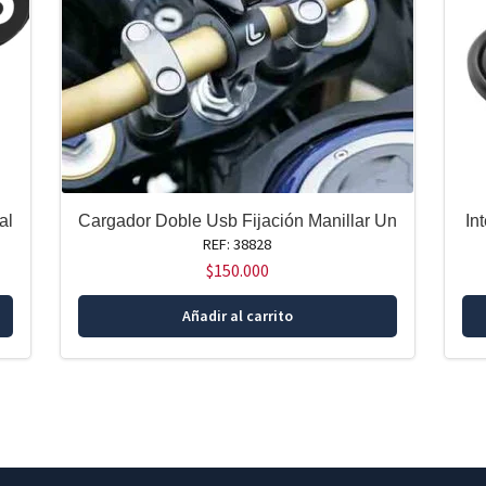
al
Cargador Doble Usb Fijación Manillar Un
In
REF: 38828
$
150.000
Añadir al carrito