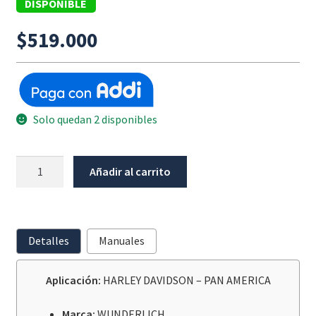
DISPONIBLE
$
519.000
Solo quedan 2 disponibles
Slider
Añadir al carrito
Negro
Trasero
Harley
Davidson
Detalles
Manuales
Pan
America
Aplicación:
HARLEY DAVIDSON – PAN AMERICA
cantidad
Marca:
WUNDERLICH