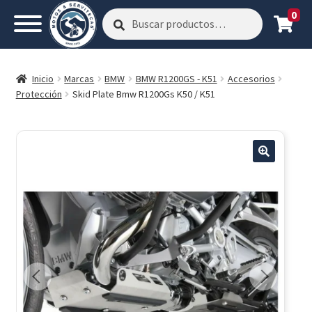
0
Buscar
Buscar
por:
Inicio
Marcas
BMW
BMW R1200GS - K51
Accesorios
Protección
Skid Plate Bmw R1200Gs K50 / K51