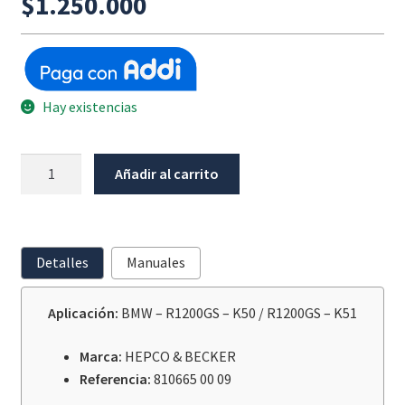
$
1.250.000
Hay existencias
Skid
Añadir al carrito
Plate
Bmw
R1200Gs
K50
Detalles
Manuales
/
K51
Aplicación:
BMW – R1200GS – K50 / R1200GS – K51
cantidad
Marca:
HEPCO & BECKER
Referencia:
810665 00 09