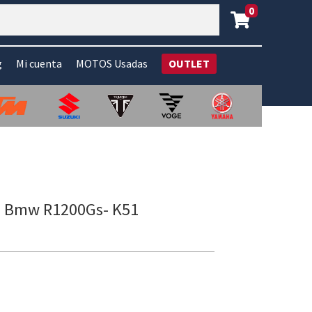
0
g
Mi cuenta
MOTOS Usadas
OUTLET
ra Bmw R1200Gs- K51