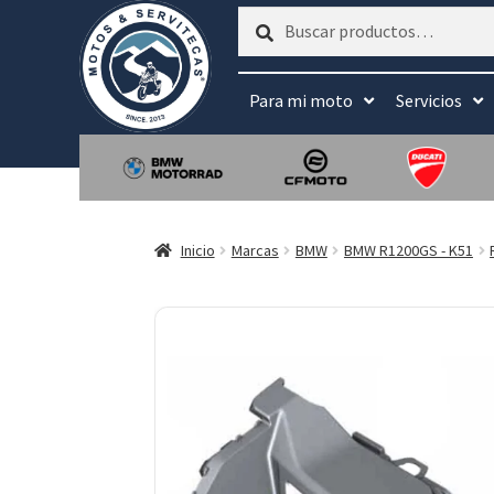
Buscar
Buscar
por:
Para mi moto
Servicios
Inicio
Marcas
BMW
BMW R1200GS - K51