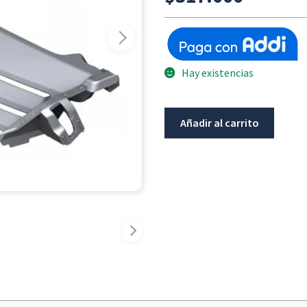
Hay existencias
Regilla
Añadir al carrito
Frontal
Negra
Bmw
R1200Gs-
K51
cantidad