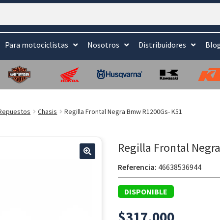
Para motociclistas
Nosotros
Distribuidores
Blo
Repuestos
Chasis
Regilla Frontal Negra Bmw R1200Gs- K51
Regilla Frontal Neg
🔍
Referencia:
46638536944
DISPONIBLE
$
317.000