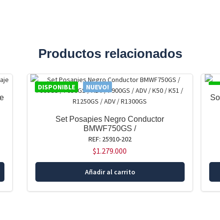
Productos relacionados
DISPONIBLE
NUEVO!
DI
re
So
Set Posapies Negro Conductor
BMWF750GS /
REF: 25910-202
$
1.279.000
Añadir al carrito