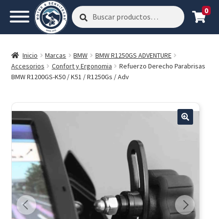
0
Buscar
Buscar
por:
Inicio
Marcas
BMW
BMW R1250GS ADVENTURE
Accesorios
Confort y Ergonomia
Refuerzo Derecho Parabrisas
BMW R1200GS-K50 / K51 / R1250Gs / Adv