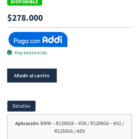
DISPONIBLE
$
278.000
Hay existencias
Refuerzo
Añadir al carrito
Derecho
Parabrisas
BMW
R1200GS-
Detalles
K50
/
Aplicación:
BMW – R1200GS – K50 / R1200GS – K51 /
K51
R1250GS / ADV
/