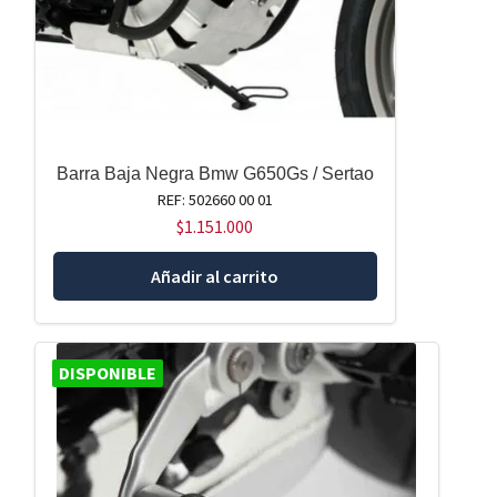
Barra Baja Negra Bmw G650Gs / Sertao
REF: 502660 00 01
$
1.151.000
Añadir al carrito
DISPONIBLE