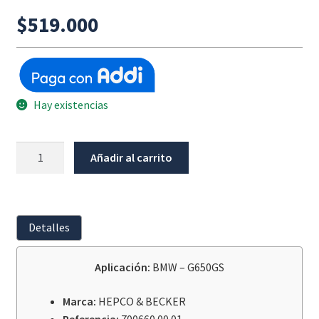
$
519.000
Hay existencias
Protector
Añadir al carrito
Faro
Rejilla
Bmw
G650Gs
Detalles
/
Sertao
Aplicación:
BMW – G650GS
cantidad
Marca:
HEPCO & BECKER
Referencia:
700660 00 01