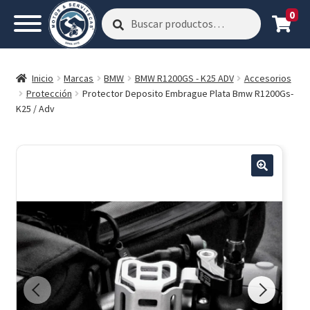
0
Buscar
Buscar
por:
Inicio
Marcas
BMW
BMW R1200GS - K25 ADV
Accesorios
Protección
Protector Deposito Embrague Plata Bmw R1200Gs-
K25 / Adv