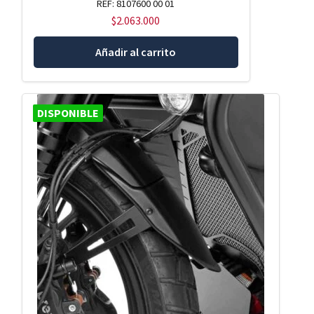
REF: 8107600 00 01
$
2.063.000
Añadir al carrito
DISPONIBLE