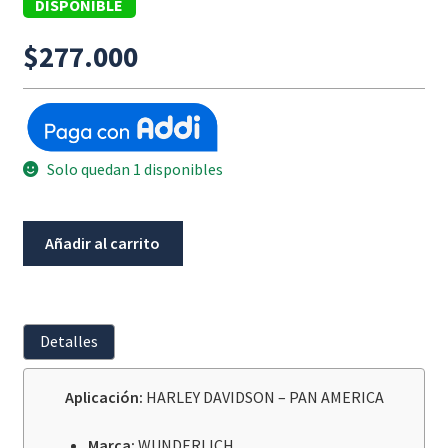
DISPONIBLE
$
277.000
Solo quedan 1 disponibles
Protector
Añadir al carrito
Bobina
De
Encendido
Harley
Detalles
Davidson
Pan
Aplicación:
HARLEY DAVIDSON – PAN AMERICA
América
1250/
Marca:
WUNDERLICH