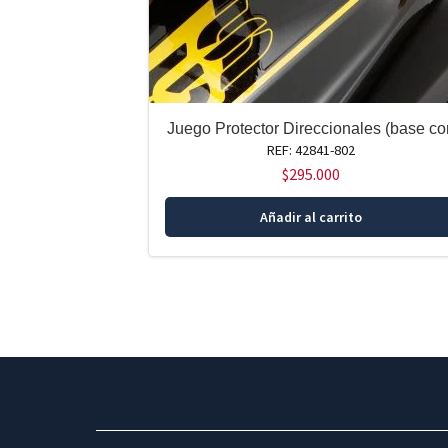
Juego Protector Direccionales (base cor
REF: 42841-802
$
295.000
Añadir al carrito