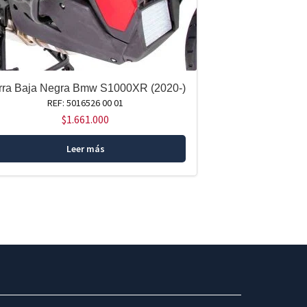
rra Baja Negra Bmw S1000XR (2020-)
REF: 5016526 00 01
$
1.661.000
Leer más