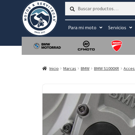
Buscar
Buscar
por:
Para mi moto
Servicios
Inicio
Marcas
BMW
BMW S1000XR
Acces