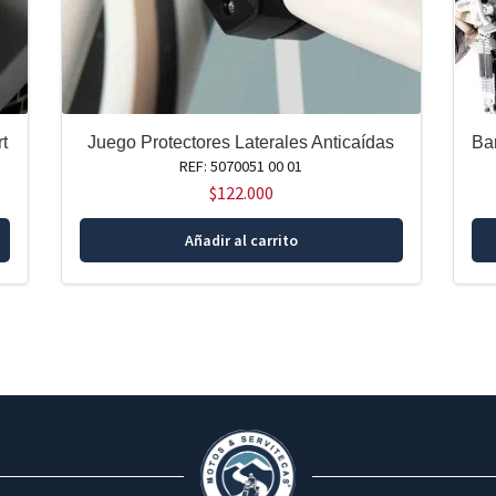
t
Juego Protectores Laterales Anticaídas
Ba
REF: 5070051 00 01
$
122.000
Añadir al carrito