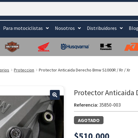
Para motociclistas
Nosotros
Distribuidores
Blo
orios
Proteccion
Protector Anticaida Derecho Bmw S1000R / Rr / Xr
Protector Anticaida 
Referencia:
35850-003
AGOTADO
$
510.000