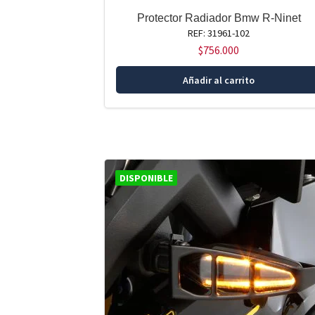
Protector Radiador Bmw R-Ninet
REF: 31961-102
$
756.000
Añadir al carrito
DISPONIBLE