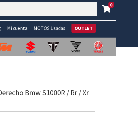
0
g
Mi cuenta
MOTOS Usadas
OUTLET
Derecho Bmw S1000R / Rr / Xr