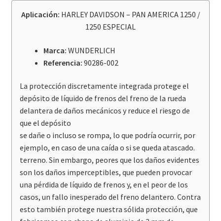
frenos
Aplicación:
HARLEY DAVIDSON – PAN AMERICA 1250 /
Wunderlich
1250 ESPECIAL
delantero
negro
Marca:
WUNDERLICH
Harley
Referencia:
90286-002
Davidson
Pan
La protección discretamente integrada protege el
America
depósito de líquido de frenos del freno de la rueda
1250
delantera de daños mecánicos y reduce el riesgo de
/
que el depósito
Special
se dañe o incluso se rompa, lo que podría ocurrir, por
cantidad
ejemplo, en caso de una caída o si se queda atascado.
terreno. Sin embargo, peores que los daños evidentes
son los daños imperceptibles, que pueden provocar
una pérdida de líquido de frenos y, en el peor de los
casos, un fallo inesperado del freno delantero. Contra
esto también protege nuestra sólida protección, que