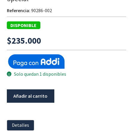
Referencia:
90286-002
DISPONIBLE
$
235.000
Solo quedan 1 disponibles
Protección
Añadir al carrito
del
depósito
de
líquido
Detalles
de