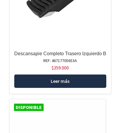
página
de
producto
Descansapie Completo Trasero Izquierdo B
REF: 46717705653A
$
359.000
Leer más
DISPONIBLE