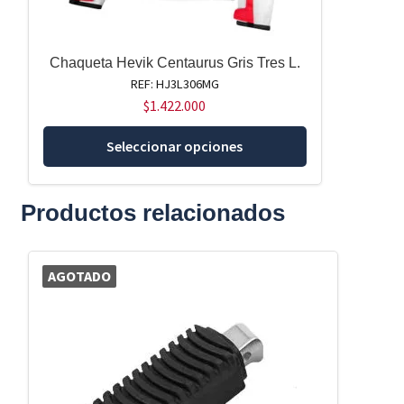
Chaqueta Hevik Centaurus Gris Tres L.
REF: HJ3L306MG
$
1.422.000
Este
Seleccionar opciones
producto
tiene
múltiples
Productos relacionados
variantes.
Las
opciones
AGOTADO
se
pueden
elegir
en
la