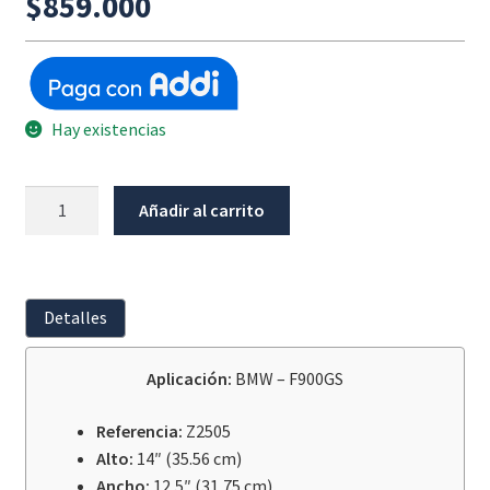
$
859.000
Hay existencias
Parabrisas
Añadir al carrito
Claro
BMW
F900GS
cantidad
Detalles
Aplicación:
BMW – F900GS
Referencia:
Z2505
Alto:
14″ (35.56 cm)
Ancho:
12,5″ (31,75 cm)