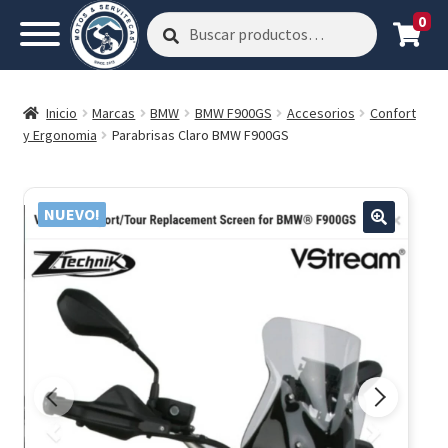
0
Buscar
Buscar
por:
Inicio
Marcas
BMW
BMW F900GS
Accesorios
Confort
y Ergonomia
Parabrisas Claro BMW F900GS
NUEVO!