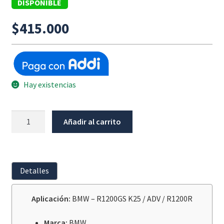
DISPONIBLE
$
415.000
Hay existencias
Manigueta
Añadir al carrito
De
Embrage
Bmw
R1200Gs
Detalles
K25/Adv/R1200R/K1300R/K1600Gt
cantidad
Aplicación:
BMW – R1200GS K25 / ADV / R1200R
Marca:
BMW