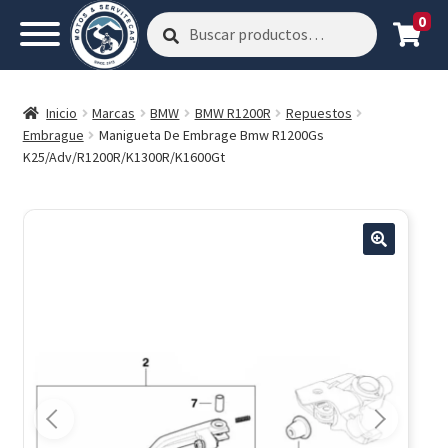
0
Buscar
Buscar
por:
Inicio
Marcas
BMW
BMW R1200R
Repuestos
Embrague
Manigueta De Embrage Bmw R1200Gs
K25/Adv/R1200R/K1300R/K1600Gt