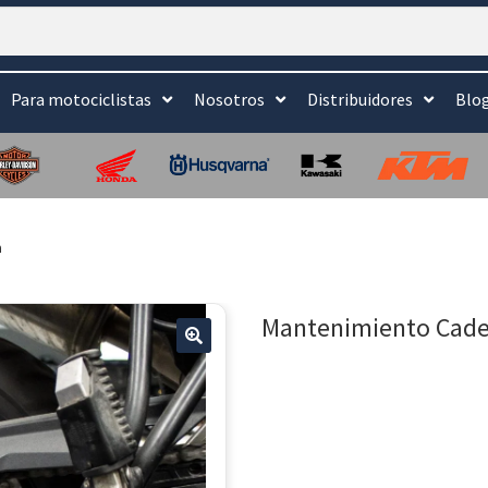
Para motociclistas
Nosotros
Distribuidores
Blo
a
Mantenimiento Cad
🔍