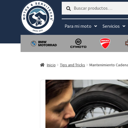
Buscar
Buscar
por:
Para mi moto
Servicios
Inicio
Tips and Tricks
Mantenimiento Caden