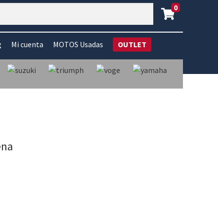
0
g
Mi cuenta
MOTOS Usadas
OUTLET
ena