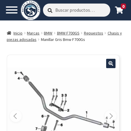
0
Buscar
Buscar
por:
Inicio
Marcas
BMW
BMW F700GS
Repuestos
Chasis y
piezas adosadas
Manillar Gris Bmw F700Gs