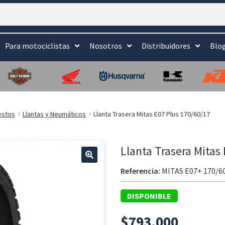
Para motociclistas
Nosotros
Distribuidores
Blo
estos
Llantas y Neumáticos
Llanta Trasera Mitas E07 Plus 170/60/17
Llanta Trasera Mitas
Referencia:
MITAS E07+ 170/6
DISPONIBLE
$
793.000