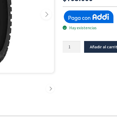
Hay existencias
Llanta
Añadir al carri
Trasera
Mitas
E07
Plus
170/60/17
cantidad