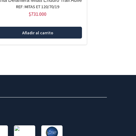
anta Delantera Mitas Enduro Trail Adve
REF: MITAS ET 120/70/19
$
731.000
Añadir al carrito