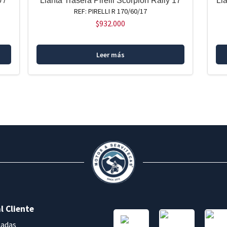
 /
Llanta Trasera Pirelli Scorpion Rally 17
Ll
REF: PIRELLI R 170/60/17
$
932.000
Leer más
l Cliente
sadas