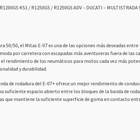
R1200GS K51 / R1250GS / R1250GS ADV – DUCATI – MULTISTRADA 950
a 50/50, el Mitas E-07 es una de las opciones más deseadas entre l
moda por carretera con escapadas más aventureras fuera de las car
 el rendimiento de los neumáticos para motos cada vez más poten
onalidad y durabilidad.
da de rodadura del E-07+ ofrece un mejor rendimiento de conducci
 suficiente espacio abierto entre los bloques de la banda de roda
as que mantiene la suficiente superficie de goma en contacto entr