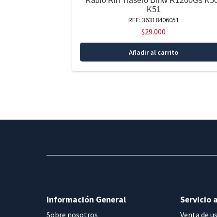
Radio Rin Trasero Bmw R1200Gs K50
K51
REF: 36318406051
$
29.000
Añadir al carrito
Información General
Servicio a
Sobre nosotros
Venta de u