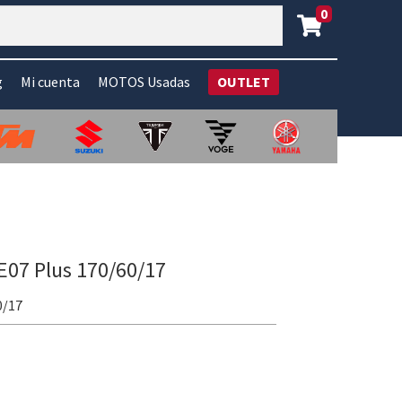
0
g
Mi cuenta
MOTOS Usadas
OUTLET
 E07 Plus 170/60/17
0/17