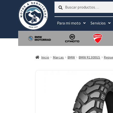
Buscar
Buscar
por:
Para mi moto
Servicios
Inicio
Marcas
BMW
BMW R1300GS
Repu