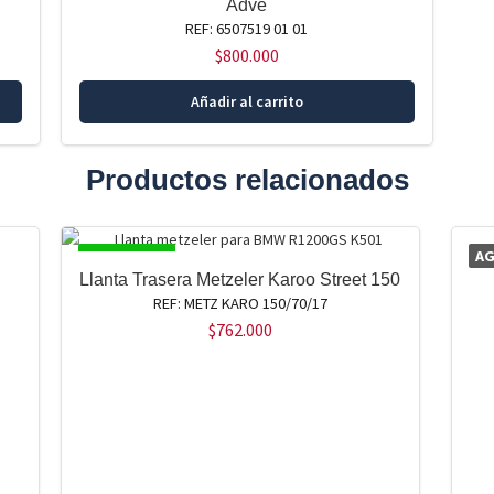
Adve
REF: 6507519 01 01
$
800.000
Añadir al carrito
Productos relacionados
DISPONIBLE
A
Llanta Trasera Metzeler Karoo Street 150
REF: METZ KARO 150/70/17
$
762.000