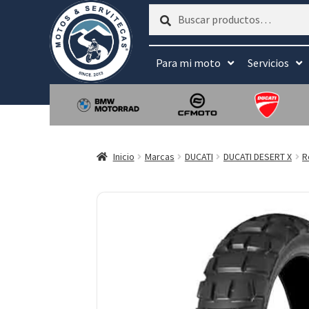
Buscar
Buscar
por:
Para mi moto
Servicios
Inicio
Marcas
DUCATI
DUCATI DESERT X
R