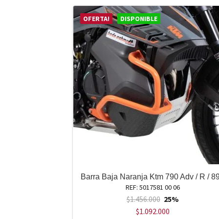
OFERTA!
DISPONIBLE
Barra Baja Naranja Ktm 790 Adv / R / 8
REF: 5017581 00 06
$
1.456.000
25%
$
1.092.000