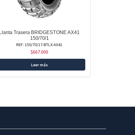
Llanta Trasera BRIDGESTONE AX41
150/70/1
REF: 150/70/17-BTLX-AX41
$
667.000
Leer más