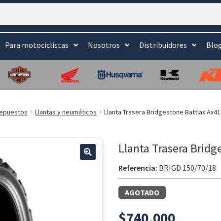
Para motociclistas
Nosotros
Distribuidores
Blo
epuestos
Llantas y neumáticos
Llanta Trasera Bridgestone Battlax Ax4
Llanta Trasera Bridg
🔍
Referencia:
BRIGD 150/70/18
AGOTADO
$
740.000