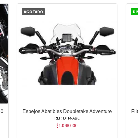
AGOTADO
DI
90
Espejos Abatibles Doubletake Adventure
Fi
REF: DTM-ABC
$
1.048.000