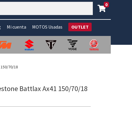
0
g
Mi cuenta
MOTOS Usadas
OUTLET
1 150/70/18
estone Battlax Ax41 150/70/18