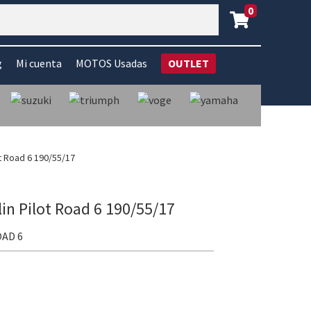
0
g
Mi cuenta
MOTOS Usadas
OUTLET
ot Road 6 190/55/17
lin Pilot Road 6 190/55/17
OAD 6