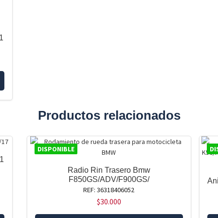
1
Productos relacionados
DISPONIBLE
DI
 1
Radio Rin Trasero Bmw
F850GS/ADV/F900GS/
An
REF: 36318406052
$
30.000