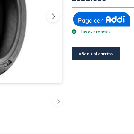
Hay existencias
Llanta
Añadir al carrito
Trasera
Michelin
Pilot
Road
6
190/55/17
cantidad