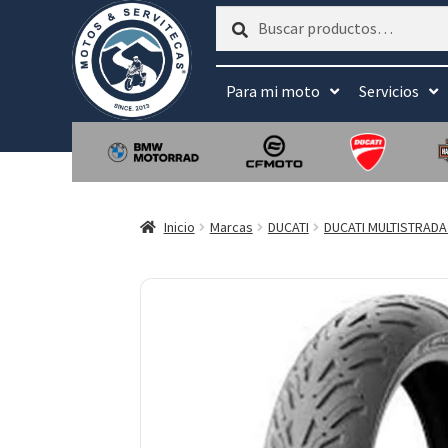
Buscar
Buscar
por:
Para mi moto
Servicios
Inicio
Marcas
DUCATI
DUCATI MULTISTRADA 