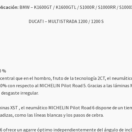
licación:
BMW – K1600GT / K1600GTL / S1000R / S1000RR / S100
DUCATI – MULTISTRADA 1200 / 1200 S
0 %
central que en el hombro, fruto de la tecnología 2CT, el neumátic
20% con respecto al MICHELIN Pilot Road 5. Gracias a las láminas
 desgaste irregular.
o
áminas XST , el neumático MICHELIN Pilot Road 6 dispone de un ti
adizas, como las líneas blancas y los pasos de cebra.
 ofrece un agarre óptimo independientemente del ángulo de inclin