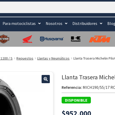
Para motociclistas
Nosotros
Distribuidores
Blo
1200 / S
Repuestos
Llantas y Neumáticos
Llanta Trasera Michelin Pil
Llanta Trasera Miche
🔍
Referencia:
MICH190/55/17 R
DISPONIBLE
$
952.000