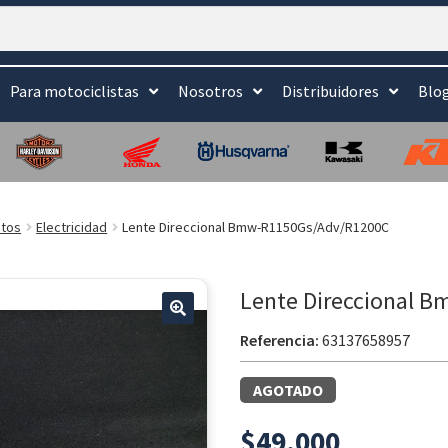
Para motociclistas
Nosotros
Distribuidores
Blo
tos
Electricidad
Lente Direccional Bmw-R1150Gs/Adv/R1200C
Lente Direccional 
🔍
Referencia:
63137658957
AGOTADO
$
49.000