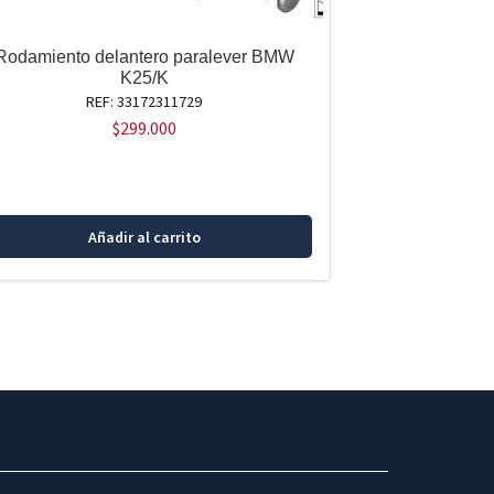
Rodamiento delantero paralever BMW
K25/K
REF: 33172311729
$
299.000
Añadir al carrito