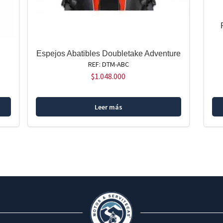
w
Espejos Abatibles Doubletake Adventure
REF: DTM-ABC
$
1.048.000
Leer más