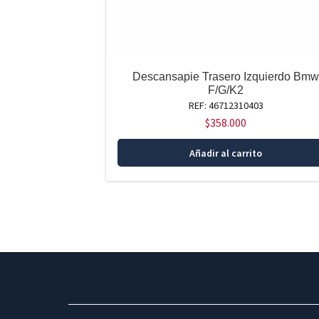
Descansapie Trasero Izquierdo Bm
F/G/K2
REF: 46712310403
$
358.000
Añadir al carrito