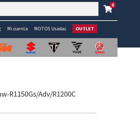
0
g
Mi cuenta
MOTOS Usadas
OUTLET
Bmw-R1150Gs/Adv/R1200C