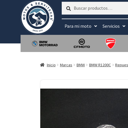
Buscar
Buscar
por:
Para mi moto
Servicios
Inicio
Marcas
BMW
BMW R1200C
Repues