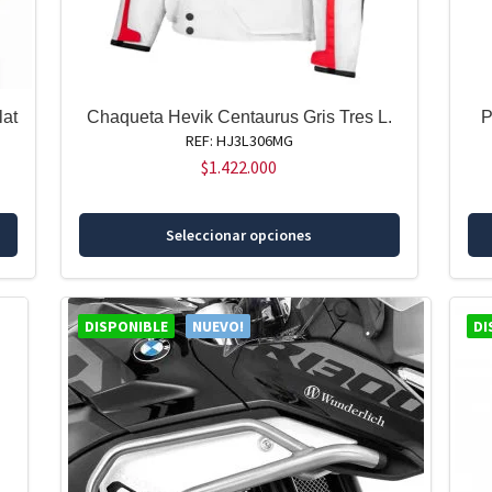
at
Chaqueta Hevik Centaurus Gris Tres L.
P
REF: HJ3L306MG
$
1.422.000
Este
Seleccionar opciones
producto
tiene
múltiples
variantes.
DISPONIBLE
NUEVO!
DI
Las
opciones
se
pueden
elegir
en
la