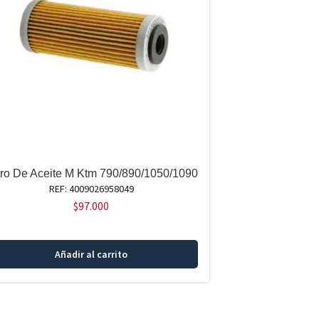
ltro De Aceite M Ktm 790/890/1050/1090
REF: 4009026958049
$
97.000
Añadir al carrito