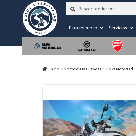
Buscar
Buscar
por:
Para mi moto
Servicios
Inicio
Motocicletas Usadas
BMW Motorrad 