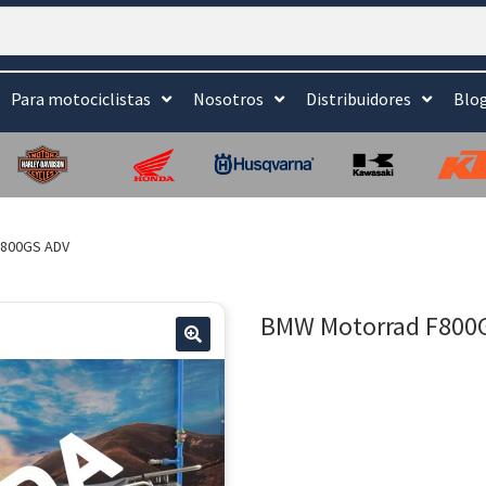
Para motociclistas
Nosotros
Distribuidores
Blo
F800GS ADV
BMW Motorrad F800