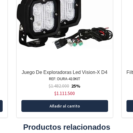
pueden
elegir
en
la
página
de
producto
Juego De Exploradoras Led Vision-X D4
Fi
REF: DURA-410KIT
$
1.482.000
25%
$
1.111.500
Este
Añadir al carrito
producto
tiene
múltiples
Productos relacionados
variantes.