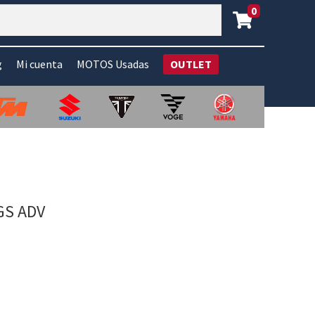
0
g
Mi cuenta
MOTOS Usadas
OUTLET
GS ADV