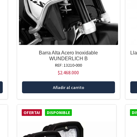
página
de
producto
Barra Alta Acero Inoxidable
Ll
WUNDERLICH B
REF: 13210-000
$
2.468.000
Este
Añadir al carrito
producto
tiene
múltiples
variantes.
OFERTA!
DISPONIBLE
DI
Las
opciones
se