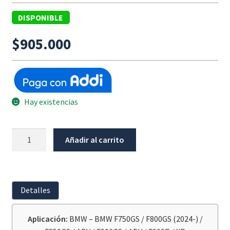
DISPONIBLE
$
905.000
Hay existencias
Kit
Añadir al carrito
De
Arrastre
BMW
F750GS
Detalles
/
F800GS
Aplicación:
BMW – BMW F750GS / F800GS (2024-) /
K8X