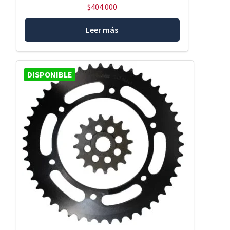
$
404.000
Leer más
DISPONIBLE