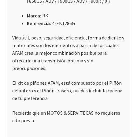
F850GS / ADV / F900GS / ADV / F900R / XR
/
F850GS
Marca:
RK
/
Referencia:
4-EK1286G
ADV
/
Vida útil, peso, seguridad, eficiencia, forma de diente y
F900GS
materiales son los elementos a partir de los cuales
/
AFAM crea la mejor combinación posible para
ADV
ofrecerle una transmisión óptima y sin
/
preocupaciones.
F900R
/
El kit de piñones AFAM, está compuesto por el Piñón
XR
delantero y el Piñón trasero, puedes incluir la cadena
cantidad
de tu preferencia.
Recuerda que en MOTOS & SERVITECAS no requieres
cita previa.