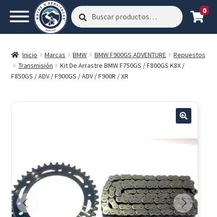
0
Buscar
Buscar
por:
Inicio
Marcas
BMW
BMW F900GS ADVENTURE
Repuestos
Transmisión
Kit De Arrastre BMW F750GS / F800GS K8X /
F850GS / ADV / F900GS / ADV / F900R / XR