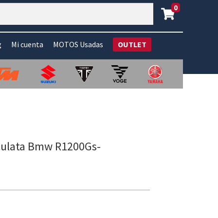
0
g
Mi cuenta
MOTOS Usadas
OUTLET
 Culata Bmw R1200Gs-