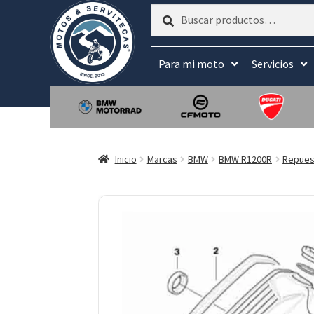
Buscar
Buscar
por:
Para mi moto
Servicios
Inicio
Marcas
BMW
BMW R1200R
Repues