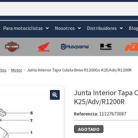
Para motociclistas
Nosotros
Distribuidores
Blo
tos
Motor
Junta Interior Tapa Culata Bmw R1200Gs-K25/Adv/R1200R
Junta Interior Tapa
K25/Adv/R1200R
🔍
Referencia:
11127673087
AGOTADO