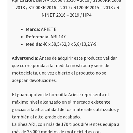
Aplicación:
BMW – S1000R 2016 – 2019 / S1000RR 2008
19
– 2018 / S1000XR 2016 – 2019 / R1200R 2015 – 2018 / R-
/
NINET 2016 – 2019 / HP4
S1000RR
08
Marca:
ARIETE
-
Referencia:
ARI.147
18
Medida
: 46 x 58,5/62,3 x 5,8/13,2 Y-9
/
S1000XR
Advertencia:
Antes de adquirir este producto validar
16
que corresponda a la medida mostrada y serie de
-
motocicleta, una vez abierto el producto no se
19
aceptan devoluciones.
/
R1200R
El guardapolvo de horquilla Ariete representa el
15
máximo nivel alcanzado en el mercado existente
-
gracias a la alta calidad de los materiales utilizados y
18
también al alto grado de acabado.
/
La línea ARI, con más de 170 tipos diferentes equipa a
R-
más de 35.000 modelos de motocicletas con