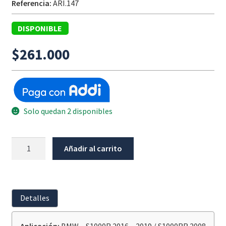
Referencia:
ARI.147
DISPONIBLE
$
261.000
Solo quedan 2 disponibles
Juego
Añadir al carrito
De
Guardapolvos
Bmw
S1000R
Detalles
16
-