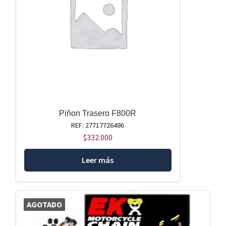
Piñon Trasero F800R
REF: 27717726486
$
332.000
Leer más
AGOTADO