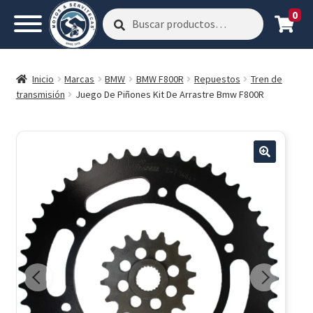
0
Buscar
Buscar
por:
Inicio
Marcas
BMW
BMW F800R
Repuestos
Tren de
transmisión
Juego De Piñones Kit De Arrastre Bmw F800R