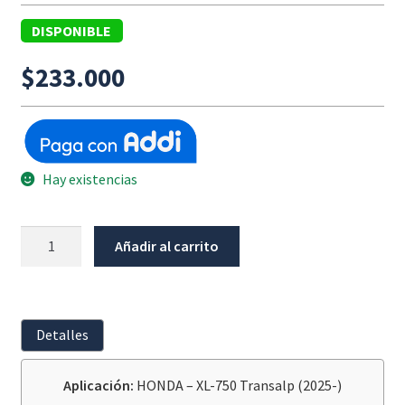
DISPONIBLE
$
233.000
Hay existencias
Juego
Añadir al carrito
De
Adaptadores
Montaje
Barras
Detalles
Altas
+
Aplicación:
HONDA – XL-750 Transalp (2025-)
Barras