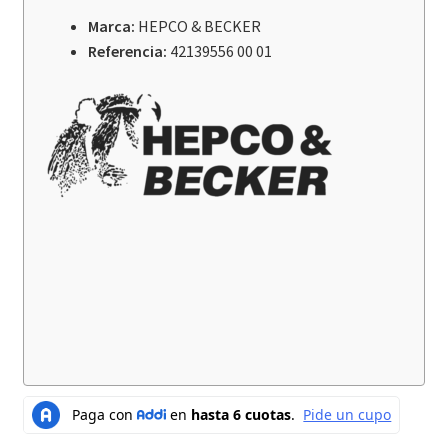
Bajas
Marca:
HEPCO & BECKER
HEPCO
Referencia:
42139556 00 01
&
BECKER
HONDA
Transalp
XL
750
cantidad