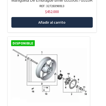
Manigueta De Embrague Bmw G310Gs / G310R
REF: 32728396913
$
452.000
Añadir al carrito
DISPONIBLE