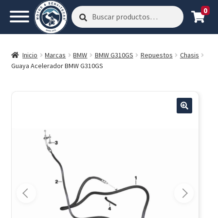
0
Buscar
Buscar
por:
Inicio
Marcas
BMW
BMW G310GS
Repuestos
Chasis
Guaya Acelerador BMW G310GS