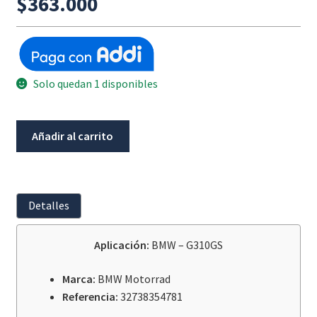
$
363.000
Solo quedan 1 disponibles
Guaya
Añadir al carrito
Acelerador
BMW
G310GS
cantidad
Detalles
Aplicación:
BMW – G310GS
Marca:
BMW Motorrad
Referencia:
32738354781