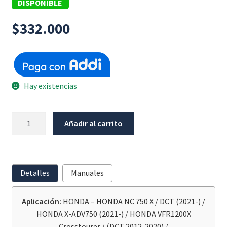
DISPONIBLE
$
332.000
Hay existencias
Extension
Añadir al carrito
Caballete
Lateral
Honda
X-
Detalles
Manuales
Adv
(2021-)
Aplicación:
HONDA – HONDA NC 750 X / DCT (2021-) /
cantidad
HONDA X-ADV750 (2021-) / HONDA VFR1200X
Crosstourer / (DCT 2012-2020) /