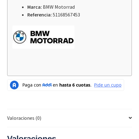
ADV
Marca:
BMW Motorrad
/
Referencia:
51168567453
F900GS
/
ADV
cantidad
Valoraciones (0)
Valoraciones