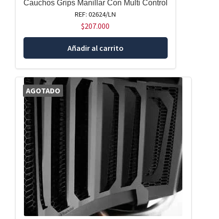
Cauchos Grips Manillar Con Multi Control
REF: 02624/LN
$
207.000
Añadir al carrito
AGOTADO