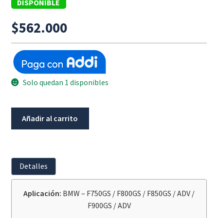
DISPONIBLE
$
562.000
Solo quedan 1 disponibles
Espejo
Añadir al carrito
Izquierdo
Bmw
F750GS
/
Detalles
F800GS
/
Aplicación:
BMW – F750GS / F800GS / F850GS / ADV /
F850GS
F900GS / ADV
/