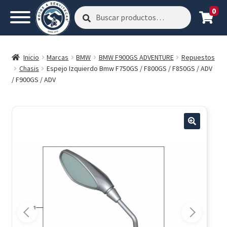
0
Buscar
Buscar
por:
Inicio
Marcas
BMW
BMW F900GS ADVENTURE
Repuestos
Chasis
Espejo Izquierdo Bmw F750GS / F800GS / F850GS / ADV
/ F900GS / ADV