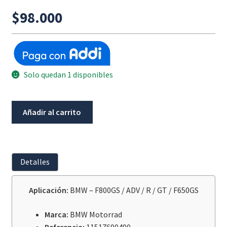
$
98.000
Solo quedan 1 disponibles
Empaque
Añadir al carrito
Tapa
Bomba
De
Agua
Detalles
BMW
F800Gs/Adv/R/Gt/F650Gs
Aplicación:
BMW – F800GS / ADV / R / GT / F650GS
cantidad
Marca:
BMW Motorrad
Referencia:
11517690490