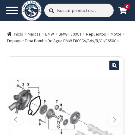
0
Buscar
Buscar
por:
Inicio
Marcas
BMW
BMW F800GT
Repuestos
Motor
Empaque Tapa Bomba De Agua BMW F800Gs/Adv/R/Gt/F650Gs