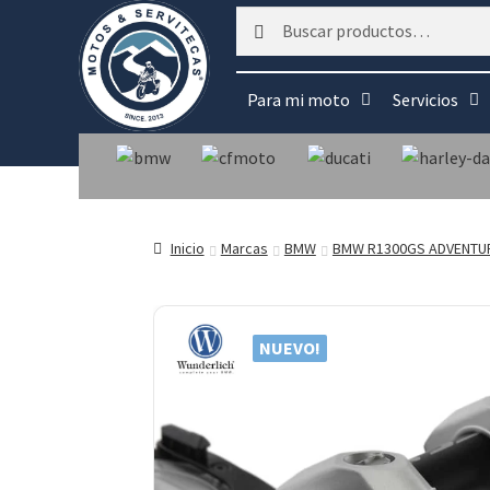
Buscar
Buscar
por:
Para mi moto
Servicios
Inicio
Marcas
BMW
BMW R1300GS ADVENTU
NUEVO!