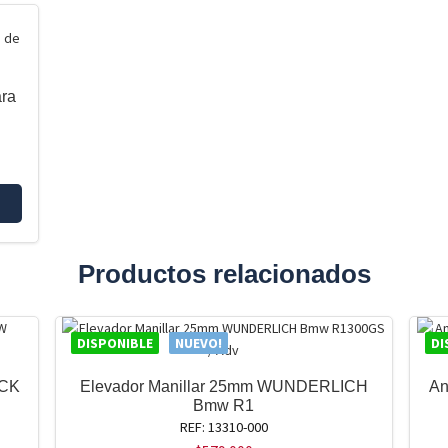
ara
Productos relacionados
DISPONIBLE
NUEVO!
DI
ACK
Elevador Manillar 25mm WUNDERLICH
An
Bmw R1
REF: 13310-000