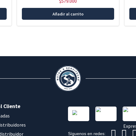
$
579.000
Añadir al carrito
l Cliente
sadas
istribuidores
distribuidor
Síguenos en redes: