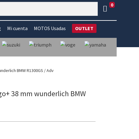
0
g
Mi cuenta
MOTOS Usadas
OUTLET
underlich BMW R1300GS / Adv
ergo+ 38 mm wunderlich BMW