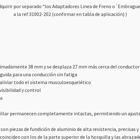
cantidad
quirir por separado “los Adaptadores Linea de Freno o´Embragu
a la ref
31002-202 (confirmar en tabla de aplicación)
)
ximadamente 38 mm y se desplaza 27 mm más cerca del conductor
rguida para una conducción sin fatiga
aliviar todo el sistema musculoesquelético
isibilidad y control
ta
nillar permanecen completamente intactas, permitiendo un ajuste 
on piezas de fundición de aluminio de alta resistencia, precisas
r coinciden con los de la parte superior de la horquilla y las abrazad