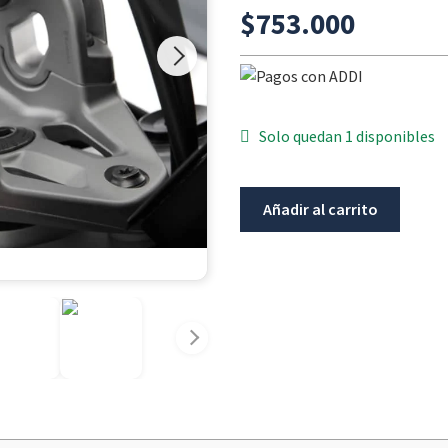
$
753.000
Solo quedan 1 disponibles
Elevador
Añadir al carrito
manillar
ergo+
38
mm
wunderlich
BMW
R1300GS
/
Adv