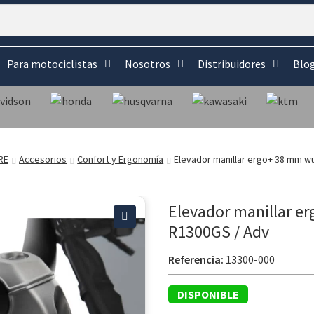
Para motociclistas
Nosotros
Distribuidores
Blo
RE
Accesorios
Confort y Ergonomía
Elevador manillar ergo+ 38 mm w
Elevador manillar 
R1300GS / Adv
🔍
Referencia:
13300-000
DISPONIBLE