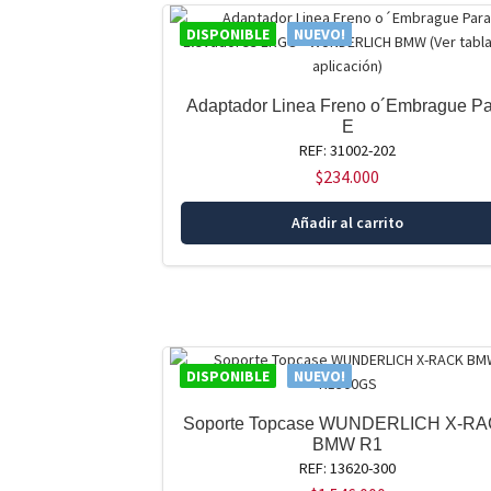
DISPONIBLE
NUEVO!
Adaptador Linea Freno o´Embrague P
E
REF: 31002-202
$
234.000
Añadir al carrito
DISPONIBLE
NUEVO!
Soporte Topcase WUNDERLICH X-R
BMW R1
REF: 13620-300