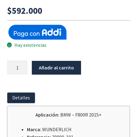
$
592.000
Hay existencias
Elevador
Añadir al carrito
Manillar
25Mm
Plata
Bmw
Detalles
F800R
2015+
Aplicación:
BMW – F800R 2015+
cantidad
Marca:
WUNDERLICH
Referencia:
30990-101