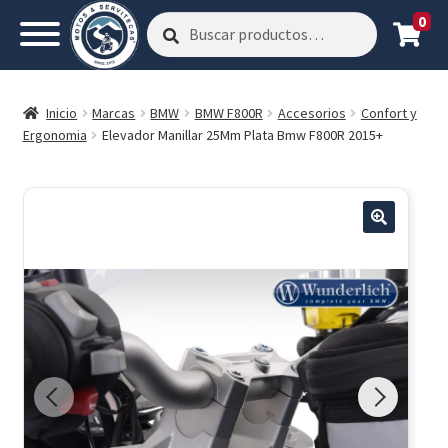
0
Buscar
Buscar
por:
Inicio
Marcas
BMW
BMW F800R
Accesorios
Confort y
Ergonomia
Elevador Manillar 25Mm Plata Bmw F800R 2015+