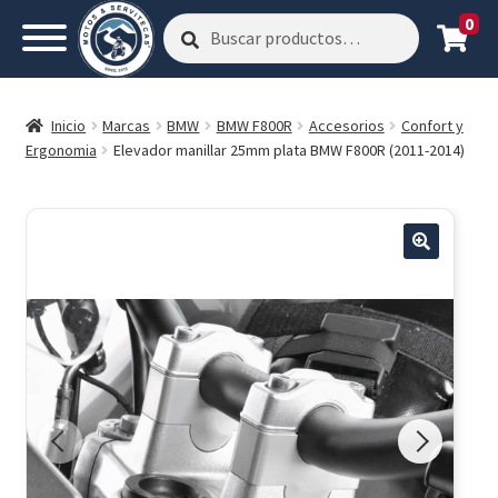
0
Buscar
Buscar
por:
Inicio
Marcas
BMW
BMW F800R
Accesorios
Confort y
Ergonomia
Elevador manillar 25mm plata BMW F800R (2011-2014)