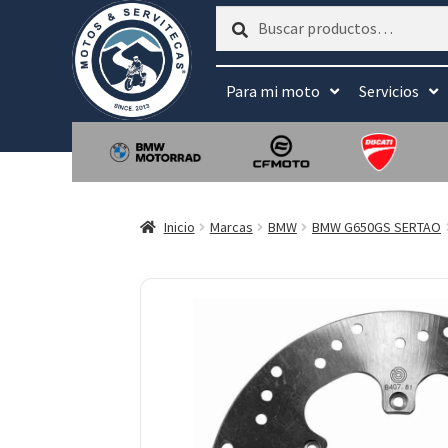
Buscar
Buscar
por:
Para mi moto
Servicios
Inicio
Marcas
BMW
BMW G650GS SERTAO