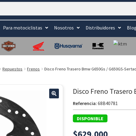
Para motociclistas
Nosotros
Distribuidores
Blo
Repuestos
Frenos
Disco Freno Trasero Bmw G650Gs / G650GS-Serta
Disco Freno Traser
🔍
Referencia:
68B40781
DISPONIBLE
$
629.000