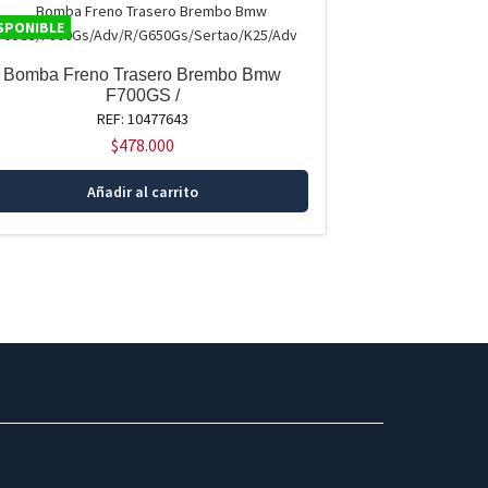
SPONIBLE
Bomba Freno Trasero Brembo Bmw
F700GS /
REF: 10477643
$
478.000
Añadir al carrito