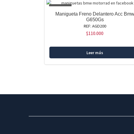
AGOTADO
Manigueta Freno Delantero Acc Bm
G650Gs
REF: AGD200
$
110.000
Leer más