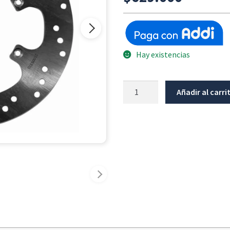
Hay existencias
Disco
Añadir al carri
Freno
Trasero
Bmw
G650Gs
/
G650GS-
Sertao
cantidad