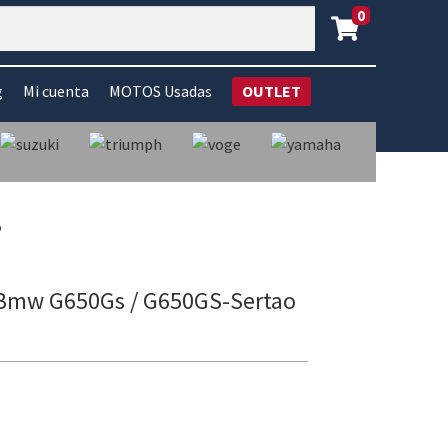
0
g
Mi cuenta
MOTOS Usadas
OUTLET
o
o Bmw G650Gs / G650GS-Sertao