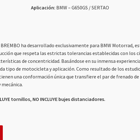
Aplicación:
BMW – G650GS / SERTAO
 que BREMBO ha desarrollado exclusivamente para BMW Motorrad, es
ucción que respeta las estrictas tolerancias establecidas con los 
acterísticas de concentricidad. Basándose en su inmensa experienc
a tipo de motocicleta y aplicación. Como resultado de los estudio
tienen una conformación única que transfiere el par de frenado d
y mecánica.
CLUYE tornillos, NO INCLUYE bujes distanciadores.