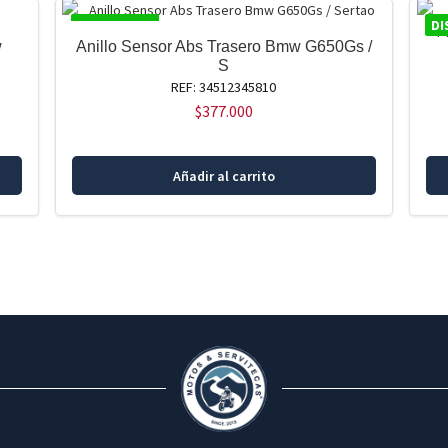
DISPONIBLE
DI
w
Anillo Sensor Abs Trasero Bmw G650Gs /
S
REF: 34512345810
$
377.000
Añadir al carrito