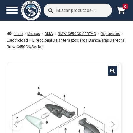
0
Buscar
Buscar
por:
Inicio
Marcas
BMW
BMW G650GS SERTAO
Repuestos
Electricidad
Direccional Delantera Izquierda Blanca/Tras Derecha
Bmw G650Gs/Sertao