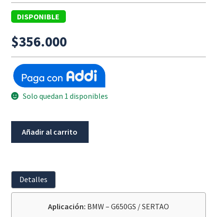
DISPONIBLE
$
356.000
Solo quedan 1 disponibles
Direccional
Añadir al carrito
Delantera
Izquierda
Blanca/Tras
Derecha
Detalles
Bmw
G650Gs/Sertao
Aplicación:
BMW – G650GS / SERTAO
cantidad