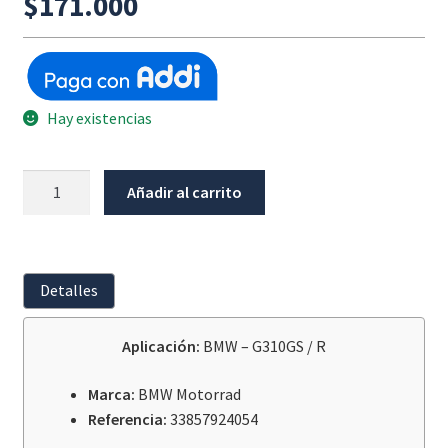
$
171.000
Hay existencias
Deslizador
Añadir al carrito
De
Cadena
BMW
G310GS
Detalles
/
R
Aplicación:
BMW – G310GS / R
cantidad
Marca:
BMW Motorrad
Referencia:
33857924054