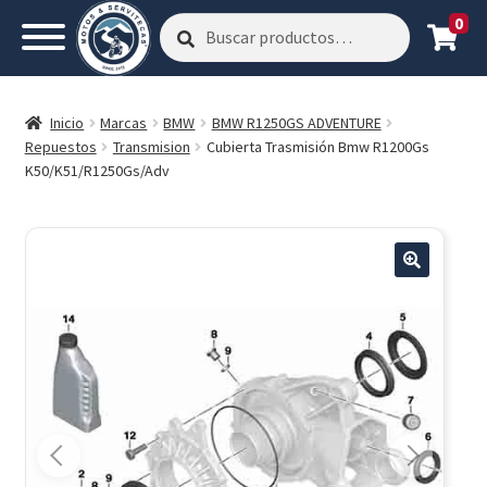
0
Buscar
Buscar
por:
Inicio
Marcas
BMW
BMW R1250GS ADVENTURE
Repuestos
Transmision
Cubierta Trasmisión Bmw R1200Gs
K50/K51/R1250Gs/Adv