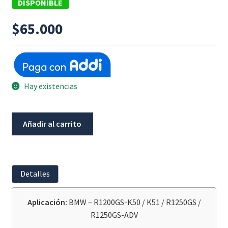
DISPONIBLE
$
65.000
Hay existencias
Cubierta
Añadir al carrito
Trasmisión
Bmw
R1200Gs
K50/K51/R1250Gs/Adv
Detalles
cantidad
Aplicación:
BMW – R1200GS-K50 / K51 / R1250GS /
R1250GS-ADV