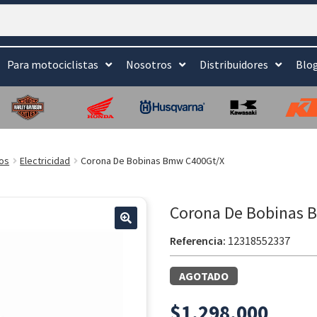
Para motociclistas
Nosotros
Distribuidores
Blo
os
Electricidad
Corona De Bobinas Bmw C400Gt/X
Corona De Bobinas 
Referencia:
12318552337
AGOTADO
$
1.298.000