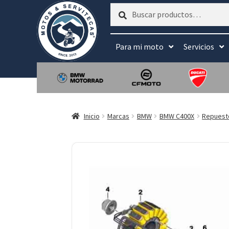
Buscar
Buscar
por:
Para mi moto
Servicios
Inicio
Marcas
BMW
BMW C400X
Repuest