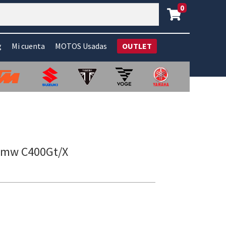
0
g
Mi cuenta
MOTOS Usadas
OUTLET
Bmw C400Gt/X