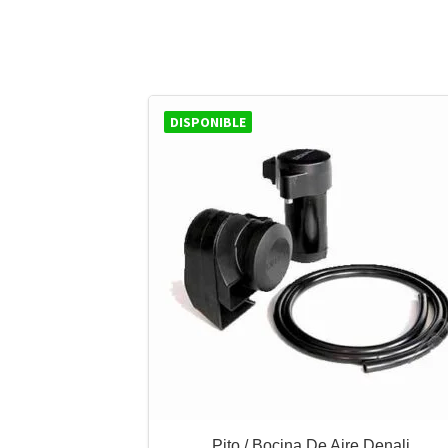
DISPONIBLE
Pito / Bocina De Aire Denali