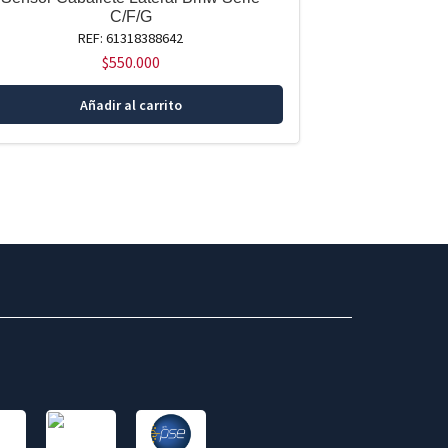
C/F/G
REF: 61318388642
$
550.000
Añadir al carrito