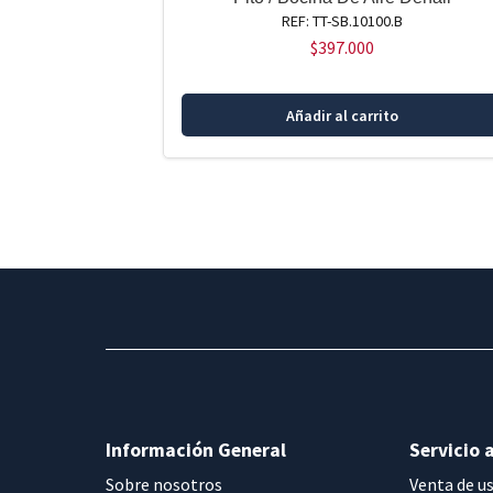
REF: TT-SB.10100.B
$
397.000
Añadir al carrito
Información General
Servicio a
Sobre nosotros
Venta de u