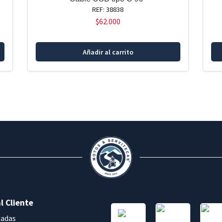
REF: 38838
$
62.000
Añadir al carrito
l Cliente
sadas