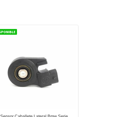
SPONIBLE
Sensor Caballete Lateral Bmw Serie